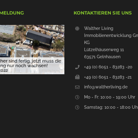
 MELDUNG
KONTAKTIEREN SIE UNS
Walther Living
Immobilienentwicklung G
KG
Lützelhäuserweg 11
63571 Gelnhausen
her sind fertig, jetzt muss die
ng nur noch wachsen!
+49 (0) 6051 - 83283 -20
 2022
+49 (0) 6051 - 83283 -21
info@waltherliving.de
Mo - Fr: 10:00 - 19:00 Uhr
Samstag: 10:00 - 18:00 Uh