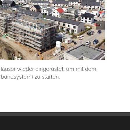
e Häuser wieder eingerüstet, um mit dem
Der A
ndsystem) zu starten.
5. Oktobe